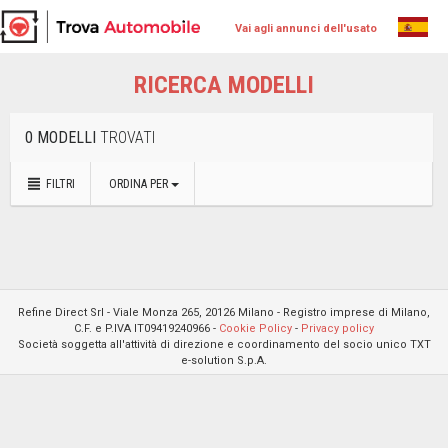
Vai agli annunci dell'usato
RICERCA MODELLI
0 MODELLI
TROVATI
FILTRI
ORDINA PER
Refine Direct Srl - Viale Monza 265, 20126 Milano - Registro imprese di Milano,
C.F. e P.IVA IT09419240966 -
Cookie Policy
-
Privacy policy
Società soggetta all'attività di direzione e coordinamento del socio unico TXT
e-solution S.p.A.