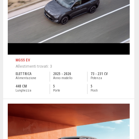
MGS5 EV
Allestimenti trovati: 3
ELETTRICA
2025 - 2026
73 - 231 CV
Alimentazione
Anno modello
Potenza
448 CM
5
5
Lunghezza
Porte
Posti