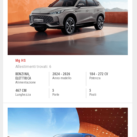
Mg HS
Allestimenti trovati: 6
BENZINA,
2024 - 2026
184 - 272 CV
ELETTRICA
Anno modello
Potenza
Alimentazione
467 CM
5
5
Lunghezza
Porte
Posti