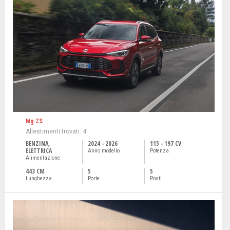
Mg ZS
Allestimenti trovati: 4
BENZINA,
2024 - 2026
115 - 197 CV
ELETTRICA
Anno modello
Potenza
Alimentazione
443 CM
5
5
Lunghezza
Porte
Posti