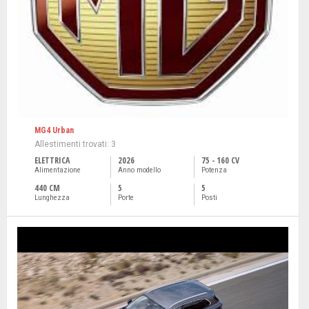
MG4 Urban
Allestimenti trovati: 3
ELETTRICA
2026
75 - 160 CV
Alimentazione
Anno modello
Potenza
440 CM
5
5
Lunghezza
Porte
Posti