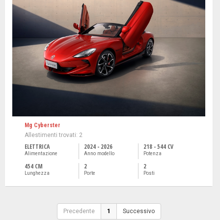
Mg Cyberster
Allestimenti trovati: 2
ELETTRICA
2024 - 2026
218 - 544 CV
Alimentazione
Anno modello
Potenza
454 CM
2
2
Lunghezza
Porte
Posti
Precedente
1
Successivo