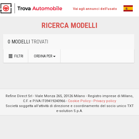
Vai agli annunci dell'usato
RICERCA MODELLI
0 MODELLI
TROVATI
FILTRI
ORDINA PER
Refine Direct Srl - Viale Monza 265, 20126 Milano - Registro imprese di Milano,
C.F. e P.IVA IT09419240966 -
Cookie Policy
-
Privacy policy
Società soggetta all'attività di direzione e coordinamento del socio unico TXT
e-solution S.p.A.