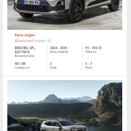
Dacia Jogger
Allestimenti trovati: 32
BENZINA, GPL,
2024 - 2026
91 - 156 CV
ELETTRICA
Anno modello
Potenza
Alimentazione
455 CM
5
5 - 7
Lunghezza
Porte
Posti