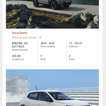
Dacia Duster
Allestimenti trovati: 19
BENZINA, GPL,
2024 - 2026
17 - 156 CV
ELETTRICA
Anno modello
Potenza
Alimentazione
434 CM
5
5
Lunghezza
Porte
Posti