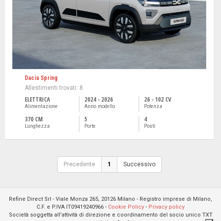
Dacia Spring
Allestimenti trovati: 8
ELETTRICA
2024 - 2026
26 - 102 CV
Alimentazione
Anno modello
Potenza
370 CM
5
4
Lunghezza
Porte
Posti
Precedente
1
Successivo
Refine Direct Srl - Viale Monza 265, 20126 Milano - Registro imprese di Milano,
C.F. e P.IVA IT09419240966 -
Cookie Policy
-
Privacy policy
Società soggetta all'attività di direzione e coordinamento del socio unico TXT