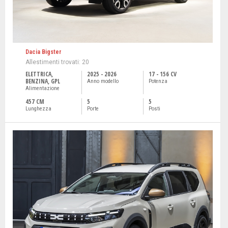
Dacia Bigster
Allestimenti trovati: 20
ELETTRICA,
2025 - 2026
17 - 156 CV
BENZINA, GPL
Anno modello
Potenza
Alimentazione
457 CM
5
5
Lunghezza
Porte
Posti