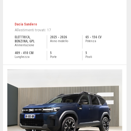
Dacia Sandero
Allestimenti trovati: 17
ELETTRICA,
2025 - 2026
65 - 156 CV
BENZINA, GPL
Anno modello
Potenza
Alimentazione
409 - 410 CM
5
5
Lunghezza
Porte
Posti