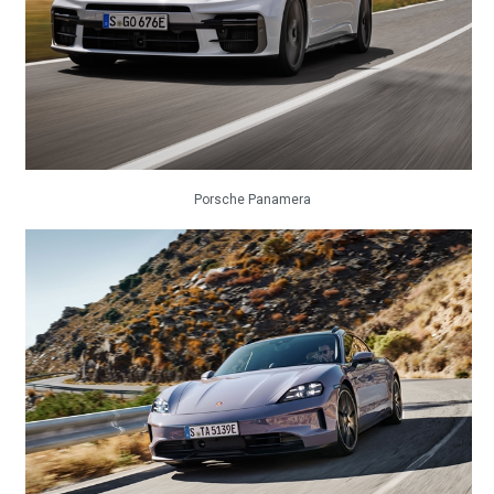
Porsche Panamera