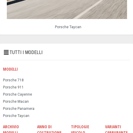
Porsche Taycan
TUTTI I MODELLI
MODELLI
Porsche 718
Porsche 911
Porsche Cayenne
Porsche Macan
Porsche Panamera
Porsche Taycan
ARCHIVIO
ANNO DI
TIPOLOGIE
VARIANTI
MODELLI
COSTRUZIONE
VEICOLO
CARBURANTE