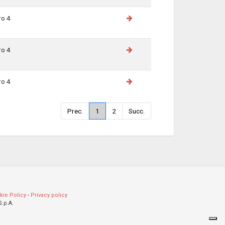
ro 4
ro 4
ro 4
Prec.
1
2
Succ.
kie Policy
-
Privacy policy
S.p.A.