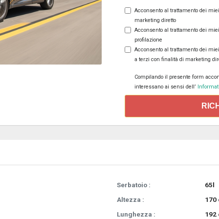
Acconsento al trattamento dei miei d
marketing diretto
Acconsento al trattamento dei miei d
profilazione
Acconsento al trattamento dei miei
a terzi con finalità di marketing dir
Compilando il presente form accons
interessano ai sensi dell’
Informati
RIC
Serbatoio :
65l
Altezza :
170
Lunghezza :
192