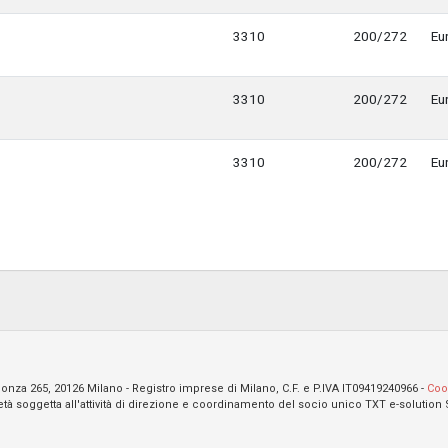
3310
200/272
Eu
3310
200/272
Eu
3310
200/272
Eu
 Monza 265, 20126 Milano - Registro imprese di Milano, C.F. e P.IVA IT09419240966 -
Coo
tà soggetta all'attività di direzione e coordinamento del socio unico TXT e-solution 