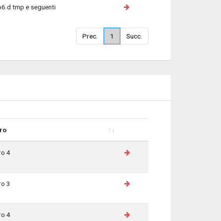
o6.d tmp e seguenti
Prec.
1
Succ.
ro
ro
ro 4
ro 3
ro 4