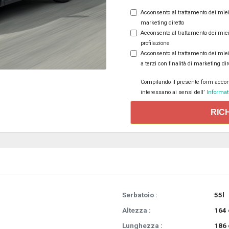
Acconsento al trattamento dei miei d
marketing diretto
Acconsento al trattamento dei miei d
profilazione
Acconsento al trattamento dei miei
a terzi con finalità di marketing dir
Compilando il presente form accons
interessano ai sensi dell’
Informati
RIC
Serbatoio :
55l
Altezza :
164
Lunghezza :
186