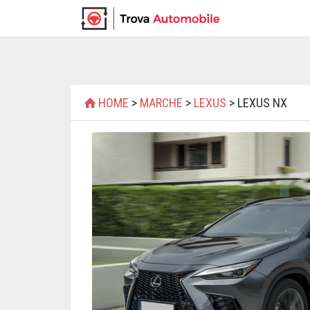
HOME
>
MARCHE
>
LEXUS
> LEXUS NX