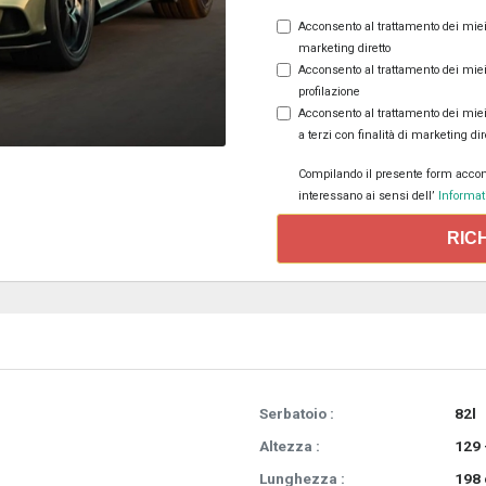
Acconsento al trattamento dei miei d
marketing diretto
Acconsento al trattamento dei miei d
profilazione
Acconsento al trattamento dei miei
a terzi con finalità di marketing dir
Compilando il presente form accons
interessano ai sensi dell’
Informati
RIC
Serbatoio :
82l
Altezza :
129 
Lunghezza :
198